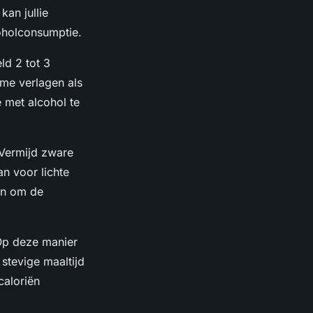
kan jullie
oholconsumptie.
ld 2 tot 3
ame verlagen als
 met alcohol te
 Vermijd zware
an voor lichte
ken om de
 Op deze manier
 stevige maaltijd
caloriën