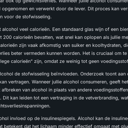
r ook op gewichtsverlies. Wanneer jullie alcohol consumer
ed opgenomen en verwerkt door de lever. Dit proces kan ver
 voor de stofwisseling.
 alcohol veel calorieën. Een standaard glas wijn of een bier
t 200 calorieën bevatten, wat snel kan oplopen als jullie m
alorieën zijn vaak afkomstig van suiker en koolhydraten, die
rlies beter vermeden kunnen worden. Het is cruciaal om te
lege calorieën” zijn, omdat ze weinig tot geen voedingssto
lcohol de stofwisseling beïnvloeden. Onderzoek toont aan 
kan vertragen. Wanneer jullie alcohol consumeren, geeft he
et afbreken van alcohol in plaats van andere voedingsstoffen
 Dit kan leiden tot een vertraging in de vetverbranding, wat
chtsverliesinspanningen.
ohol invloed op de insulinespiegels. Alcohol kan de insulin
t betekent dat het lichaam minder effectief omgaat met glu