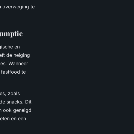
in overweging te
sumptie
gische en
eft de neiging
zes. Wanneer
 fastfood te
es, zoals
de snacks. Dit
en ook geneigd
 eten en een