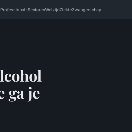
d
Professionals
Senioren
Welzijn
Ziekte
Zwangerschap
alcohol
 ga je