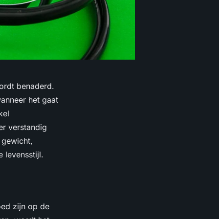
ordt benaderd.
wanneer het gaat
kel
er verstandig
 gewicht,
levensstijl.
oed zijn op de