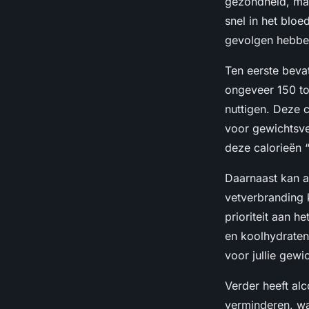
gezondheid, maa
snel in het blo
gevolgen hebben
Ten eerste bevat
ongeveer 150 to
nuttigen. Deze c
voor gewichtsve
deze calorieën “
Daarnaast kan a
vetverbranding 
prioriteit aan h
en koolhydraten.
voor jullie gewi
Verder heeft alc
verminderen, wa