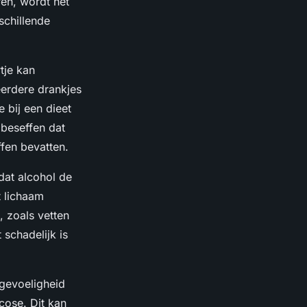
en, wordt het
schillende
tje kan
eerdere drankjes
 bij een dieet
 beseffen dat
ffen bevatten.
dat alcohol de
t lichaam
, zoals vetten
 schadelijk is
egevoeligheid
cose. Dit kan