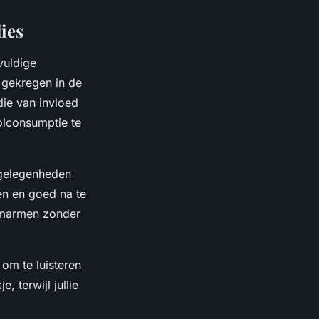
ies
vuldige
 gekregen in de
die van invloed
holconsumptie te
e gelegenheden
en en goed na te
 omarmen zonder
 om te luisteren
, terwijl jullie